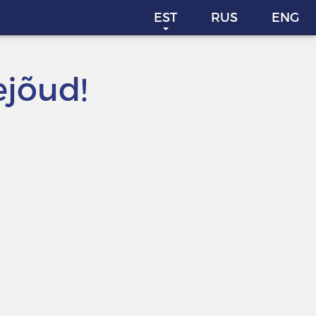
EST
RUS
ENG
ejõud!