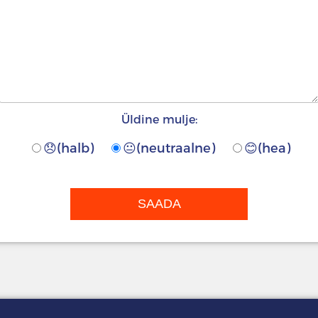
Üldine mulje:
😞(halb)
😐(neutraalne)
😊(hea)