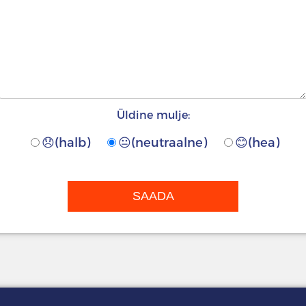
Üldine mulje:
😞(halb)
😐(neutraalne)
😊(hea)