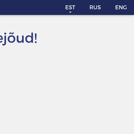
EST
RUS
ENG
ejõud!