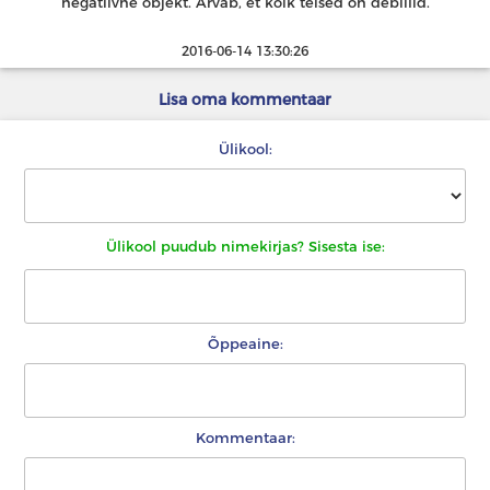
negatiivne objekt. Arvab, et kõik teised on debiilid.
2016-06-14 13:30:26
Lisa oma kommentaar
Ülikool:
Ülikool puudub nimekirjas? Sisesta ise:
Õppeaine:
Kommentaar: