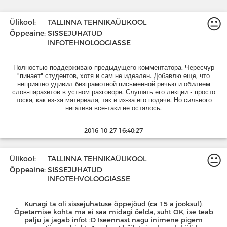
😐
Ülikool:
TALLINNA TEHNIKAÜLIKOOL
Õppeaine:
SISSEJUHATUD
INFOTEHNOLOOGIASSE
Полностью поддерживаю предыдущего комментатора. Чересчур
"пинает" студентов, хотя и сам не идеален. Добавлю еще, что
неприятно удивил безграмотной письменной речью и обилием
слов-паразитов в устном разговоре. Слушать его лекции - просто
тоска, как из-за материала, так и из-за его подачи. Но сильного
негатива все-таки не осталось.
2016-10-27 16:40:27
😐
Ülikool:
TALLINNA TEHNIKAÜLIKOOL
Õppeaine:
SISSEJUHATUD
INFOTEHVOLOOGIASSE
Kunagi ta oli sissejuhatuse õppejõud (ca 15 a jooksul).
Õpetamise kohta ma ei saa midagi öelda, suht OK, ise teab
palju ja jagab infot :D Iseennast nagu inimene pigem