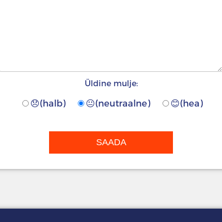
Üldine mulje:
😞(halb)
😐(neutraalne)
😊(hea)