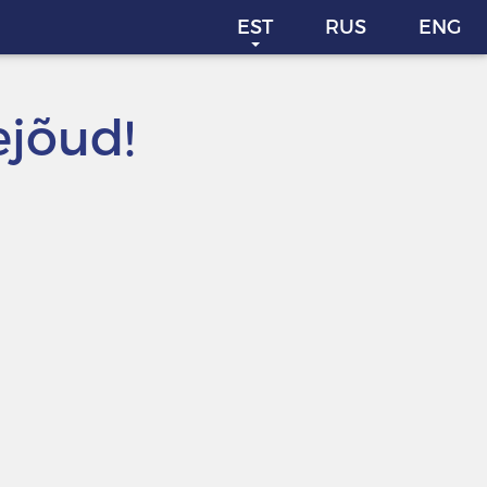
EST
RUS
ENG
ejõud!