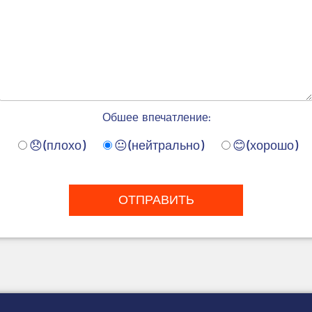
Обшее впечатление:
😞(плохо)
😐(нейтрально)
😊(хорошо)